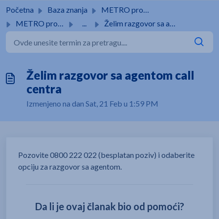
Pređi na glavni sadržaj
Početna
Baza znanja
METRO prodavnice
METRO prodavnice
...
Želim razgovor sa agentom call centra
Želim razgovor sa agentom call
centra
Izmenjeno na dan Sat, 21 Feb u 1:59 PM
Pozovite 0800 222 022 (besplatan poziv) i odaberite
opciju za razgovor sa agentom.
Da li je ovaj članak bio od pomoći?