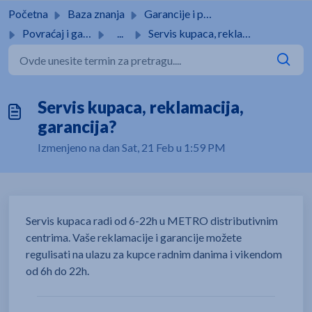
Pređi na glavni sadržaj
Početna
Baza znanja
Garancije i povrati
Povraćaj i garancije
...
Servis kupaca, reklamacija, garancija?
Servis kupaca, reklamacija,
garancija?
Izmenjeno na dan Sat, 21 Feb u 1:59 PM
Servis kupaca radi od 6-22h u METRO distributivnim
centrima. Vaše reklamacije i garancije možete
regulisati na ulazu za kupce radnim danima i vikendom
od 6h do 22h.