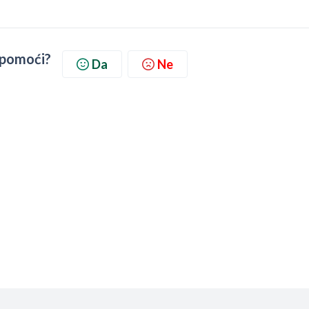
d pomoći?
Da
Ne