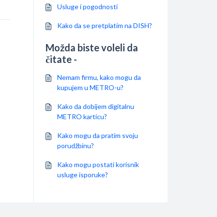
Usluge i pogodnosti
Kako da se pretplatim na DISH?
Možda biste voleli da
čitate -
Nemam firmu, kako mogu da
kupujem u METRO-u?
Kako da dobijem digitalnu
METRO karticu?
Kako mogu da pratim svoju
porudžbinu?
Kako mogu postati korisnik
usluge isporuke?