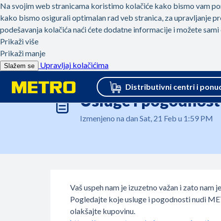
Pređi na glavni sadržaj
Početna
Baza znanja
Metro usluge
ME
Usluge i pogodnost
Izmenjeno na dan Sat, 21 Feb u 1:59 PM
Vaš uspeh nam je izuzetno važan i zato nam j
Pogledajte koje usluge i pogodnosti nudi ME
olakšajte kupovinu.